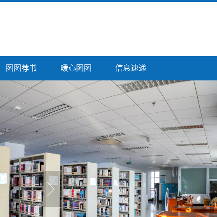
图图荐书
暖心图图
信息速递